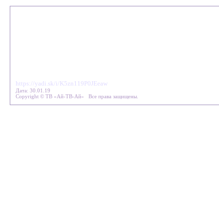
https://yadi.sk/i/K5zn119P0JEeaw
Дата: 30.01.19
Copyright © ТВ «Ай-ТВ-Ай» Все права защищены.