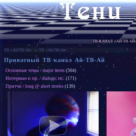
ТВ-КАНАЛ «АЙ-ТВ-АЙ
ТВ «Ай-ТВ-Ай»
☼
ТВ «Ай-ТВ-Ай»
Приватный ТВ канал Ай-ТВ-Ай
Основные темы / major items
(504)
Интервью и пр. / dialogs, etc.
(171)
Притчи / long @ short stories
(139)