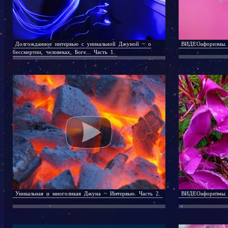
Долгожданное интервью с уникальной Джуной ~ о
ВИДЕОафоризмы. 
бессмертии, человеках, Боге... Часть 1.
Уникальная и многоликая Джуна ~ Интервью. Часть 2.
ВИДЕОафоризмы. 