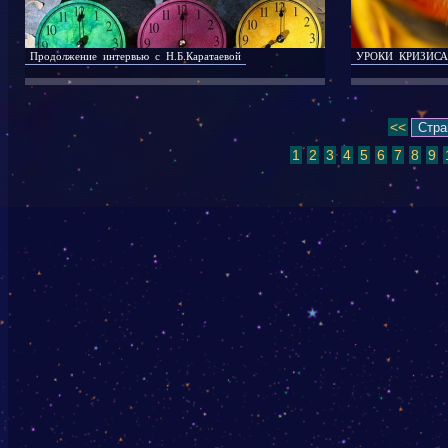
Продолжение интервью с Н.Б.Каратаевой
УРОКИ КРИЗИСА
<<
1
2
3
4
5
6
7
8
9