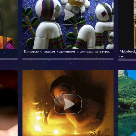
Интервью с видным художником и деятелем культуры.
Videobreak
Ray