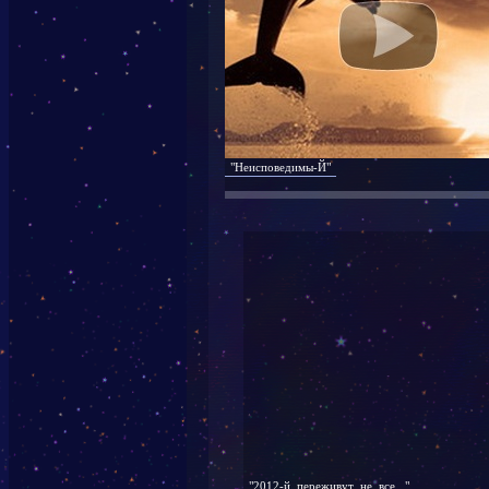
"Неисповедимы-Й"
"2012-й переживут не все..."