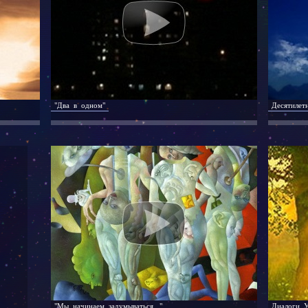
"Два в одном"
Десятилет
"Мы начинаем задумываться..."
Диалоги У