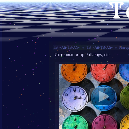
ТВ «Ай-ТВ-Ай»
☼
ТВ «Ай-ТВ-Ай»
☼
Интер
Интервью и пр. / dialogs, etc.