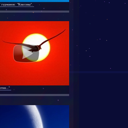
 гурманов: "Классика".
тии..."