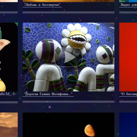
"Любовь и бессмертие"
Видео для
a6c3d_-1-
"Дорогая Галина Иосифовна..."
"О бессмер