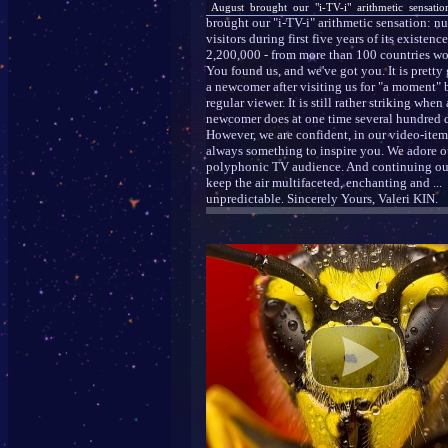
August brought our "i-TV-i" arithmetic sensation
brought our "i-TV-i" arithmetic sensation: n
visitors during first five years of its existen
2,200,000 - from more than 100 countries wo
You found us, and we've got you. It is prett
a newcomer after visiting us for "a moment"
regular viewer. It is still rather striking when 
newcomer does at one time several hundred 
However, we are confident, in our video-items
always something to inspire you. We adore o
polyphonic TV audience. And continuing o
keep the air multifaceted, enchanting and ...
unpredictable. Sincerely Yours, Valeri KIN.