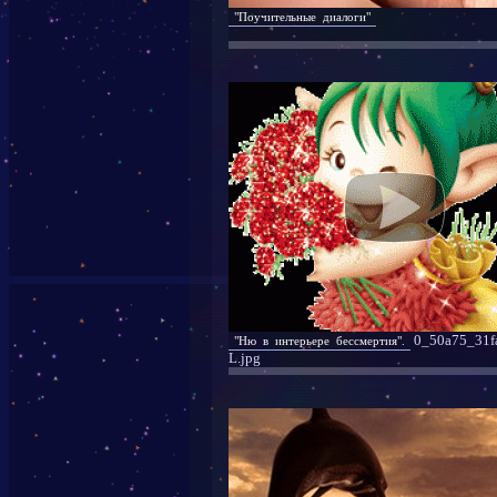
"Поучительные диалоги"
0_50a75_31f
"Ню в интерьере бессмертия".
L.jpg