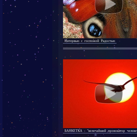
Интервью с госпожой Радостью
БАНКЕТКА - "величайший провокатор человеч