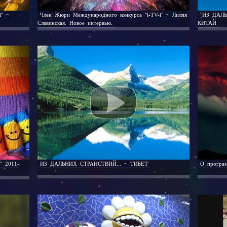
i" ~
Член Жюри Международного конкурса "i-TV-i" ~ Лилия
"ИЗ ДАЛЬ
Славинская. Новое интервью.
КИТАЙ
 2011-
ИЗ ДАЛЬНИХ СТРАНСТВИЙ... ~ ТИБЕТ
О програм