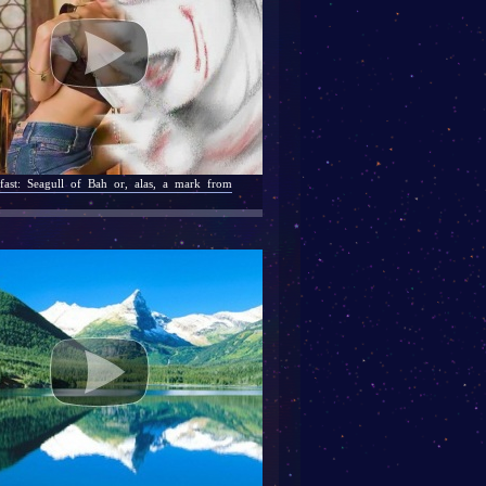
fast: Seagull of Bah or, alas, a mark from