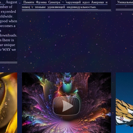
August
...
Памяти Фрэнка Синатра ~ чарующий идол Америки и
Уникальны
umber of
певец с поныне удивляющей индивидуальностью.
ce exceeded
rldwide.
y good when
 becomes a
a
downloads.
 there is
ur unique
ur WAY we