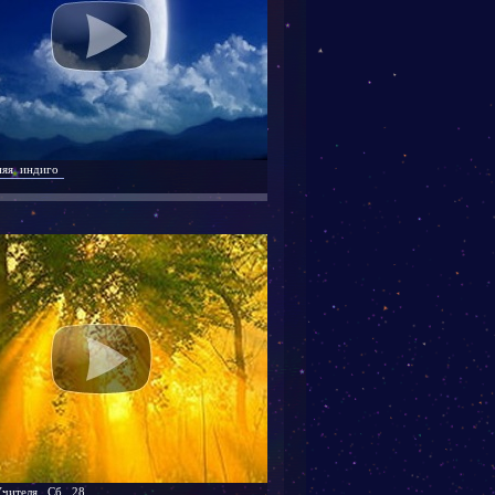
няя индиго
чителя. Сб. 28