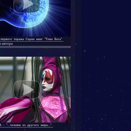
первого тиража Серии книг "Тени Бога"
 автора
- "...человек из другого мира..."