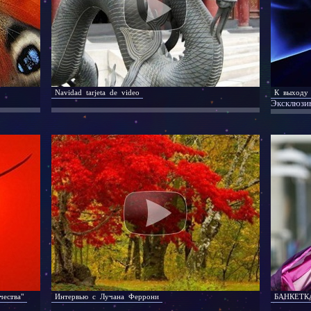
Navidad tarjeta de video
К выходу 
Эксклюзив
ества"
Интервью с Лучана Феррони
БАНКЕТКА 