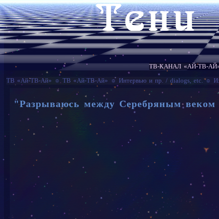
ТВ-КАНАЛ «АЙ-ТВ-АЙ
ТВ «Ай-ТВ-Ай»
☼
ТВ «Ай-ТВ-Ай»
☼
Интервью и пр. / dialogs, etc.
☼
И
"Разрываюсь между Серебряным веком 