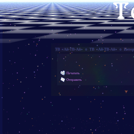
ТВ «Ай-ТВ-Ай»
☼
ТВ «Ай-ТВ-Ай»
☼
Интер
Печатать
Отправить