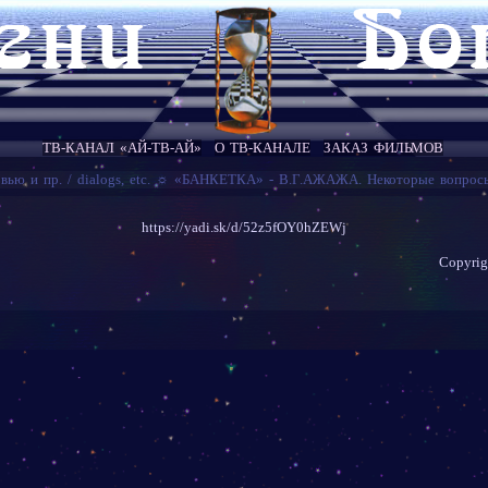
ТВ-КАНАЛ «АЙ-ТВ-АЙ»
О ТВ-КАНАЛЕ
ЗАКАЗ ФИЛЬМОВ
вью и пр. / dialogs, etc.
☼
«БАНКЕТКА» - В.Г.АЖАЖА. Некоторые вопросы.
https://yadi.sk/d/52z5fOY0hZEWj
Copyri