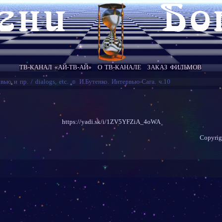
ТВ-КАНАЛ «АЙ-ТВ-АЙ»
О ТВ-КАНАЛЕ
ЗАКАЗ ФИЛЬМОВ
вью и пр. / dialogs, etc.
☼
И.Бутенко. Интервью-Сага. ч.10
https://yadi.sk/i/1ZV5YFZiA_4oWA
Copyri