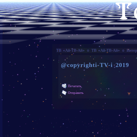
ТВ «Ай-ТВ-Ай»
☼
ТВ «Ай-ТВ-Ай»
☼
Интер
@copyrighti-TV-i 2019
Печатать
Отправить